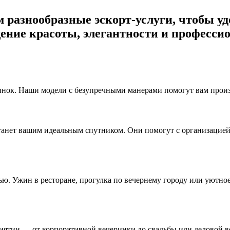
ем разнообразные эскорт-услуги, чтобы 
ение красоты, элегантности и профессио
нок. Наши модели с безупречными манерами помогут вам произв
станет вашим идеальным спутником. Они помогут с организацие
ю. Ужин в ресторане, прогулка по вечернему городу или уютно
тии — от корпоративной вечеринки до свадьбы или деловой вс