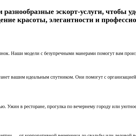
ем разнообразные эскорт-услуги, чтобы 
ение красоты, элегантности и профессио
нок. Наши модели с безупречными манерами помогут вам произв
станет вашим идеальным спутником. Они помогут с организацие
ю. Ужин в ресторане, прогулка по вечернему городу или уютно
тии — от корпоративной вечеринки до свадьбы или деловой вс