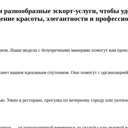
ем разнообразные эскорт-услуги, чтобы 
ение красоты, элегантности и профессио
нок. Наши модели с безупречными манерами помогут вам произв
станет вашим идеальным спутником. Они помогут с организацие
ю. Ужин в ресторане, прогулка по вечернему городу или уютно
тии — от корпоративной вечеринки до свадьбы или деловой вс