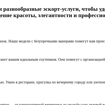
ем разнообразные эскорт-услуги, чтобы 
ение красоты, элегантности и профессио
нок. Наши модели с безупречными манерами помогут вам произв
станет вашим идеальным спутником. Они помогут с организацие
ю. Ужин в ресторане, прогулка по вечернему городу или уютно
тии — от корпоративной вечеринки до свадьбы или деловой вс