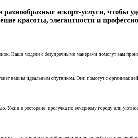
ем разнообразные эскорт-услуги, чтобы 
ение красоты, элегантности и профессио
нок. Наши модели с безупречными манерами помогут вам произв
станет вашим идеальным спутником. Они помогут с организацие
ю. Ужин в ресторане, прогулка по вечернему городу или уютно
тии — от корпоративной вечеринки до свадьбы или деловой вс