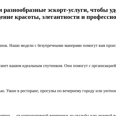
ем разнообразные эскорт-услуги, чтобы 
ение красоты, элегантности и профессио
нок. Наши модели с безупречными манерами помогут вам произв
станет вашим идеальным спутником. Они помогут с организацие
ю. Ужин в ресторане, прогулка по вечернему городу или уютно
тии — от корпоративной вечеринки до свадьбы или деловой вс