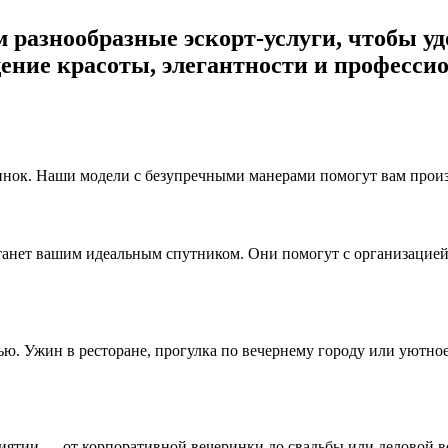
ем разнообразные эскорт-услуги, чтобы 
ение красоты, элегантности и профессио
нок. Наши модели с безупречными манерами помогут вам произв
станет вашим идеальным спутником. Они помогут с организацие
ю. Ужин в ресторане, прогулка по вечернему городу или уютно
тии — от корпоративной вечеринки до свадьбы или деловой вс