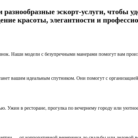
ем разнообразные эскорт-услуги, чтобы 
ение красоты, элегантности и профессио
нок. Наши модели с безупречными манерами помогут вам произв
станет вашим идеальным спутником. Они помогут с организацие
ю. Ужин в ресторане, прогулка по вечернему городу или уютно
тии — от корпоративной вечеринки до свадьбы или деловой вс