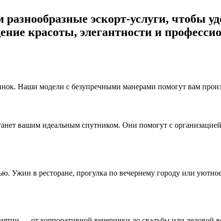
ем разнообразные эскорт-услуги, чтобы 
ение красоты, элегантности и профессио
нок. Наши модели с безупречными манерами помогут вам произв
станет вашим идеальным спутником. Они помогут с организацие
ю. Ужин в ресторане, прогулка по вечернему городу или уютно
тии — от корпоративной вечеринки до свадьбы или деловой вс